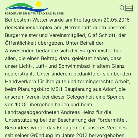
Zum
Inhalt
FÖRDERVEREIN NATURBAD BAD ELSTER
springen
Bei bestem Wetter wurde am Freitag dem 20.05.2016
der Kabinenkomplex am „Herrenbad“ durch unseren
Suchen nach:
Bürgermeister und Vereinsmitglied, Olaf Schlott, der
Öffentlichkeit übergeben. Unter Beifall der
Anwesenden bedankte sich der Bürgermeister bei
allen, die einen Beitrag dazu geleistet haben, dass
unser Licht-, Luft- und Schwimmbad in altem Glanz
neu erstrahlt. Unter anderem bedankte er sich bei den
Handwerkern für ihre gute und termingerechte Arbeit,
beim Planungsbüro MSH-Bauplanung aus Adorf, die
unserem Verein bei dieser Gelegenheit eine Spende
von 100€ übergeben haben und beim
Landtagsabgeordneten Andreas Heinz für die
Unterstützung bei der Beschaffung der Fördermittel.
Besonders wurde das Engagement unseres Vereines
seit seiner Gründung im Jahre 2012 hervorgehoben.