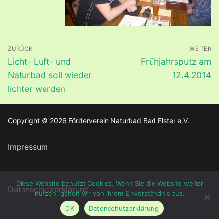
Beitragsnavigation
ZURÜCK
WEITER
Vorheriger
Nächster
Licht- Luft- und
Frühjahrsputz am
Beitrag:
Beitrag:
Naturbad soll wieder
12.4.2014
lichter werden
Copyright © 2026 Förderverein Naturbad Bad Elster e.V.
Impressum
Diese Website benutzt Cookies. Wenn Sie die Website weiter
Datenschutzerklärung
nutzen, gehen wir von ihrem Einverständnis aus.
OK
Datenschutzerklärung